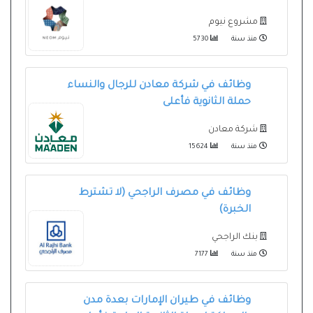
مشروع نيوم
منذ سنة
5730
وظائف في شركة معادن للرجال والنساء
حملة الثانوية فأعلى
شركة معادن
منذ سنة
15624
وظائف في مصرف الراجحي (لا تشترط
الخبرة)
بنك الراجحي
منذ سنة
7177
وظائف في طيران الإمارات بعدة مدن