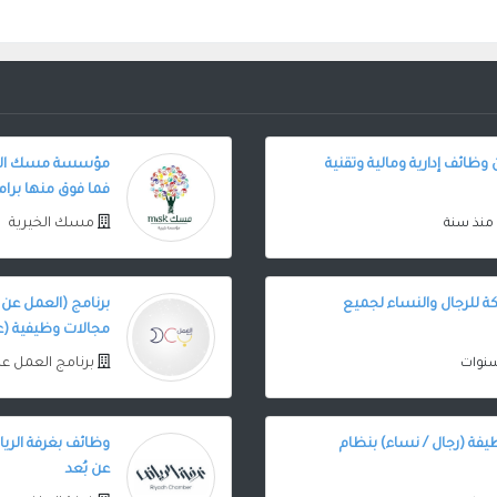
 وظائف إدارية ومالية وتقنية
فما فوق منها برام
مسك الخيرية
منذ سنة
ة للرجال والنساء لجميع
مجالات وظيفية (ع
برنامج العمل ع
 العمل عن بعد يعلن عن 24 وظيفة (رجال / نساء) بنظام
وظائف بغرفة الري
عن بُعد