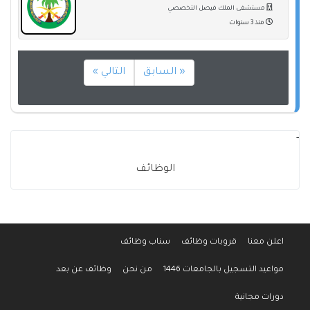
مستشفى الملك فيصل التخصصي
منذ 3 سنوات
« السابق
التالي »
-
الوظائف
اعلن معنا
قروبات وظائف
سناب وظائف
مواعيد التسجيل بالجامعات 1446
من نحن
وظائف عن بعد
دورات مجانية