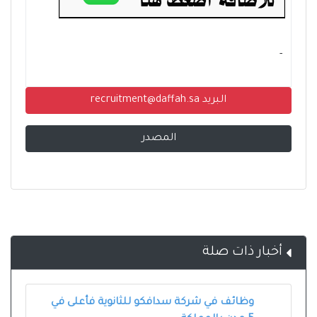
- ‏
البريد recruitment@daffah.sa
المصدر
أخبار ذات صلة
وظائف في شركة سدافكو للثانوية فأعلى في