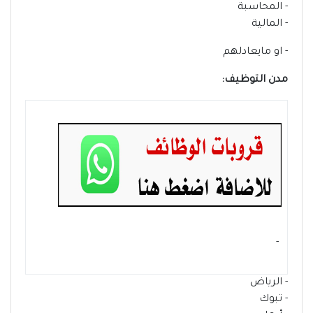
- المحاسبة
- المالية
- او مايعادلهم
مدن التوظيف:
- ‏
- الرياض
- تبوك