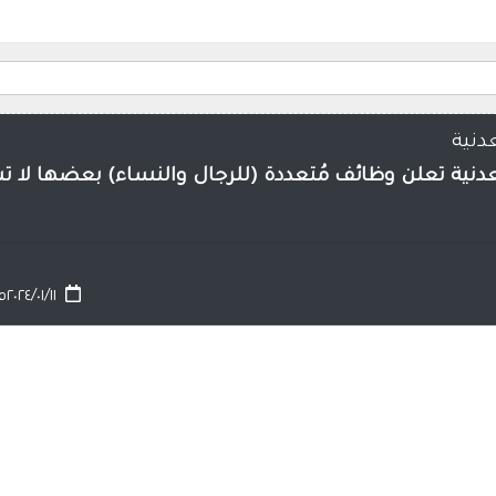
دنية
معدنية تعلن وظائف مُتعددة (للرجال والنساء) بعضها ل
٢٠٢٤/٠١/١١م