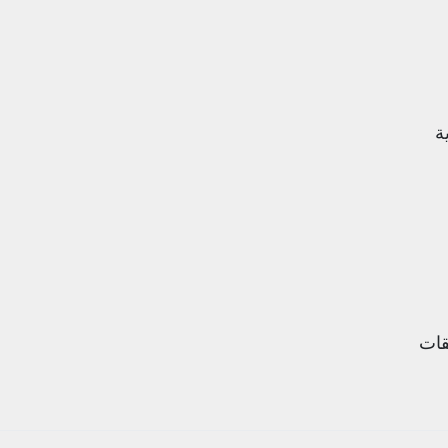
ة
قات