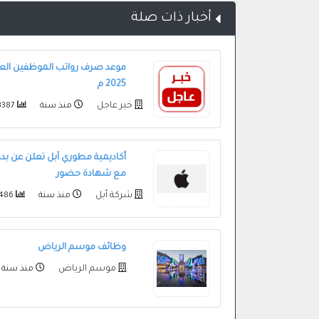
أخبار ذات صلة
موعد صرف رواتب الموظفين العس
2025 م
خبر عاجل
منذ سنة
3387
أكاديمية مطوري آبل تعلن عن بدء
مع شهادة حضور
شركة أبل
منذ سنة
2486
وظائف موسم الرياض
موسم الرياض
منذ سنة