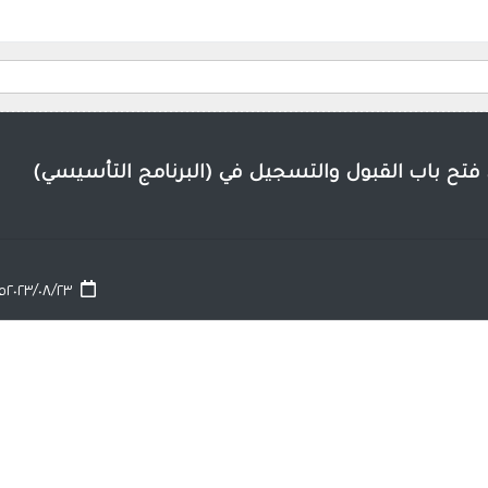
 فتح باب القبول والتسجيل في (البرنامج التأسيسي)
٢٠٢٣/٠٨/٢٣م