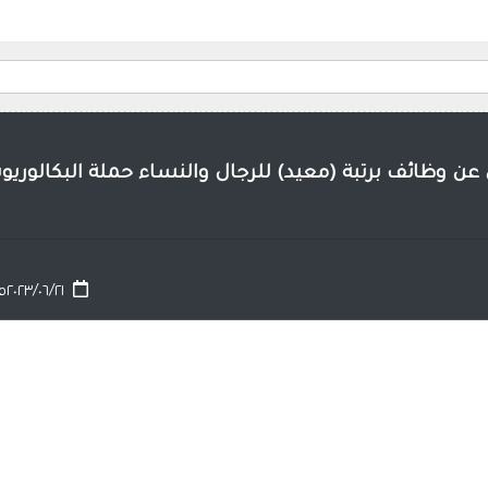
ن وظائف برتبة (معيد) للرجال والنساء حملة البكالوري
٢٠٢٣/٠٦/٢١م