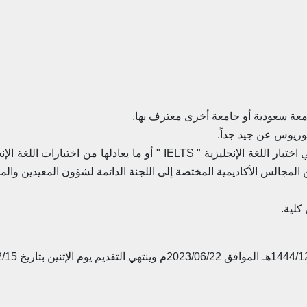
3- حاصلاً على معدل (4.5) أربعة ونصف درجة في اختبار اللغة الإنجليزية " S
 المجالس الأكاديمية المختصة إلى اللجنة الدائمة لشؤون المعيدين و