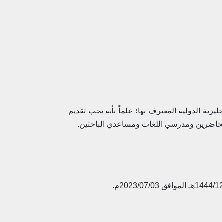
IELT " أو ما يعادلها من اختبارات اللغة الإنجليزية الدولية المعترف بها؛ علماً بأنه يجب تقديم
المحاضرين ومدرسي اللغات ومساعدي الباحثين.