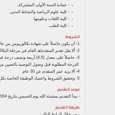
- عمادة السنة الأولى المشتركة.
- كلية علوم الرياضة والنشاط البدني.
- كلية اللغات وعلومها.
- كلية الطب.
الشروط:
1- أن يكون حاصلاً على شهادة بكالوريوس من جامعة سعودية أو جامعة أخرى معترف بها.
2- ألا يقل تقدير المتقدم/هـ العام في مرحلة البكالوريوس عن جيد جداً.
الدرجة المطلوبة قبل وصول التوصية بالتعيين من
4- ألا يزيد عمر المتقدم عن 30 عام.
5- وتحقيق الشروط واعتماد الوظيفة الخاصة بكل كلية.
موعد التقديم:
- يبدأ التقديم بمشيئة الله يوم الخميس بتاريخ 1444/12/04هـ الموافق 2023/06/22م وينتهي التقديم يوم الإثنين بتاريخ 1444/12/15هـ الموافق 2023/07/03م.
طريقة التقديم:
- من خلال الرابط التالي: