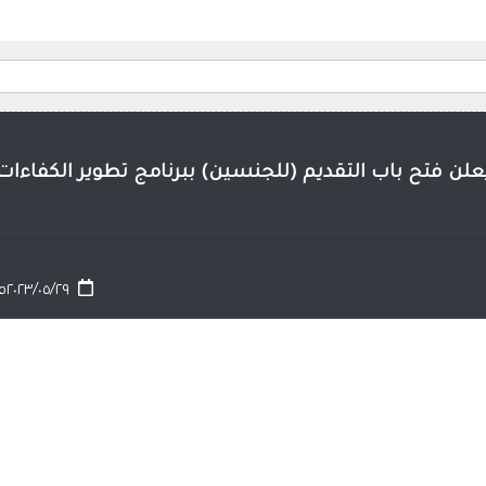
لن فتح باب التقديم (للجنسين) ببرنامج تطوير الكفاءات 
٢٠٢٣/٠٥/٢٩م