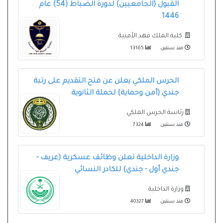
القبول (الجامعيين) لدورة الضباط (54) عام
1446
كلية الملك فهد الأمنية
منذ سنتين
13165
الحرس الملكي يعلن عن فتح التقديم على رتبة
جندي (أمن وحماية) لحملة الثانوية
رئاسة الحرس الملكي
منذ سنتين
7324
وزارة الداخلية تعلن وظائف عسكرية (عريف -
جندي أول - جندي) للكادر النسائي
وزارة الداخلية
منذ سنتين
40327