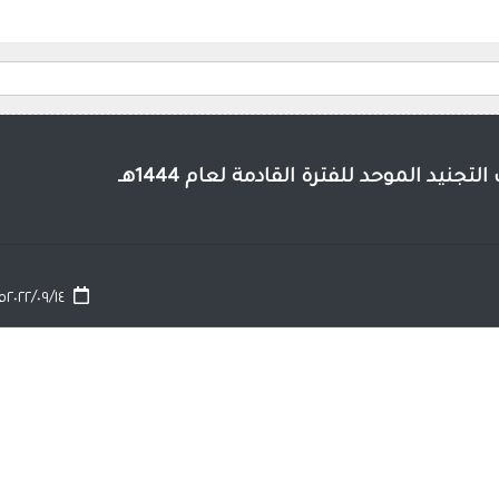
تجنيد الموحد للفترة القادمة لعام 1444هـ
٢٠٢٢/٠٩/١٤م