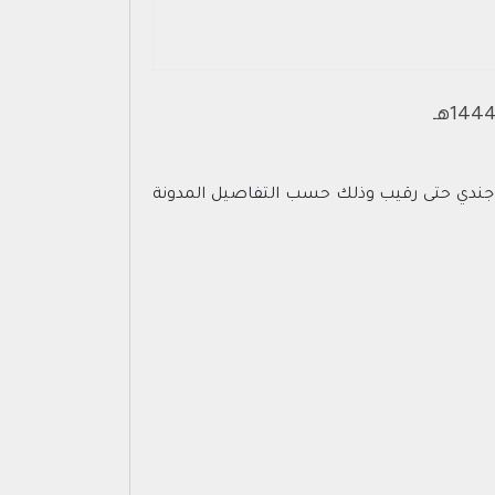
رة القادمة لعام1444هـ، للوظائف العسكرية من رتبة جندي حتى رقيب وذلك حسب التفاصيل المدونة