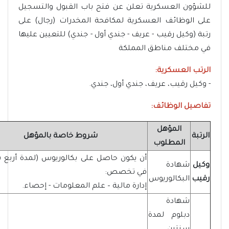
للشؤون العسكرية تعلن عن فتح باب القبول والتسجيل
على الوظائف العسكرية لمكافحة المخدرات (رجال) على
رتبة (وكيل رقيب - عريف - جندي أول - جندي) للتعيين عليها
في مختلف مناطق المملكة
الرتب العسكرية:
- وكيل رقيب، عريف، جندي أول، جندي.
تفاصيل الوظائف:
المؤهل
الرتبة
شروط خاصة بالمؤهل
المطلوب
أن يكون حاصل على بكالوريوس (لمدة أربع 
وكيل
شهادة
في تخصص:
رقيب
البكالوريوس
إدارة مالية – علم المعلومات - إحصاء.
شهادة
دبلوم لمدة