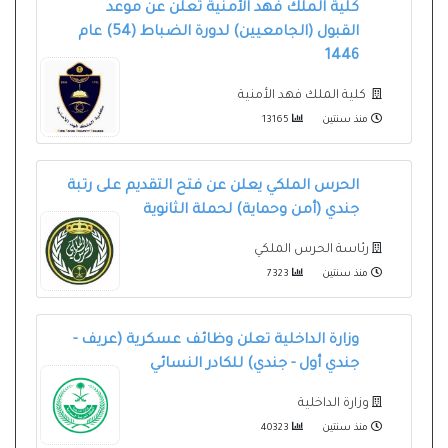
كلية الملك فهد الأمنية تعلن عن موعد
القبول (الجامعيين) لدورة الضباط (54) عام
1446
كلية الملك فهد الأمنية
منذ سنتين
13165
الحرس الملكي يعلن عن فتح التقديم على رتبة
جندي (أمن وحماية) لحملة الثانوية
رئاسة الحرس الملكي
منذ سنتين
7323
وزارة الداخلية تعلن وظائف عسكرية (عريف -
جندي أول - جندي) للكادر النسائي
وزارة الداخلية
منذ سنتين
40323