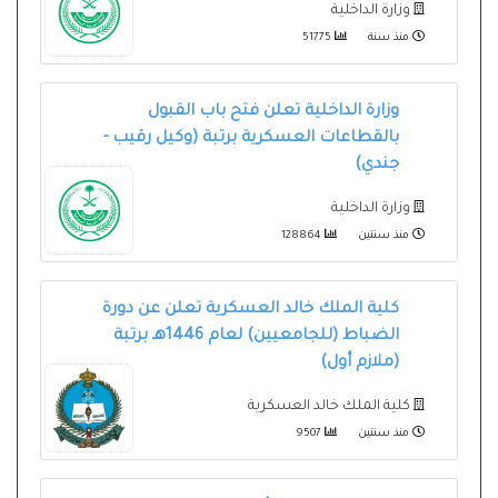
وزارة الداخلية
منذ سنة
51775
وزارة الداخلية تعلن فتح باب القبول
بالقطاعات العسكرية برتبة (وكيل رقيب -
جندي)
وزارة الداخلية
منذ سنتين
128864
كلية الملك خالد العسكرية تعلن عن دورة
الضباط (للجامعيين) لعام 1446هـ برتبة
(ملازم أول)
كلية الملك خالد العسكرية
منذ سنتين
9507