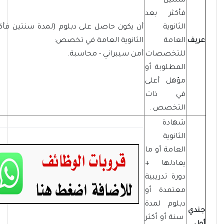
سنتين
فأكثر بعد
الثانوية
أن يكون حاصل على دبلوم (لمدة سنتين فأكث
عريف
العامة
الثانوية العامة في تخصص:
للتخصصات
أمن سيبراني - محاسبة.
المطلوبة أو
مؤهل أعلى
في ذات
التخصص .
شهادة
الثانوية
العامة أو ما
يعادلها +
دورة تدريبية
معتمدة أو
دبلوم لمدة
جندي
سنة أو أكثر