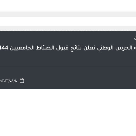
لحرس الوطني تعلن نتائج قبول الضبّاط الجامعيين 1444هـ
٢٠٢٢/٠٨/١٠م