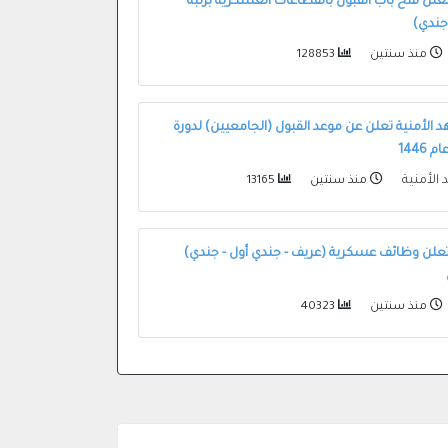
 تعلن فتح باب القبول بالقطاعات العسكرية برتبة
جندي)
منذ سنتين
128853
د الأمنية تعلن عن موعد القبول (الجامعيين) لدورة
 الأمنية
منذ سنتين
13165
ة تعلن وظائف عسكرية (عريف - جندي أول - جندي)
منذ سنتين
40323