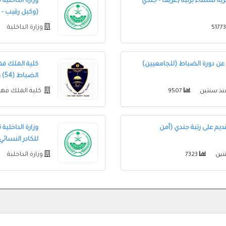
ية للنساء برتبة (عريف - جندي
وزارة الداخلية
(وكيل رقيب - 
وزارة الداخلية
 عن دورة الضباط (للجامعيين)
كلية الملك فه
الضباط (54) عام 1446
كلية الملك فهد
ذ سنتين
9507
يم على رتبة جندي (أمن
وزارة الداخلي
للكادر النسائي
وزارة الداخلية
تين
7323