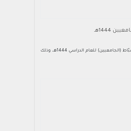
ن 1444هـ
كلية الملك خالد العسكرية مُمثلة في لجنة القبول والتسجيل بوزارة الحرس الوطني تعلن عن نتائج القبول لدورة الضبّاط (الجامعيين) للعام الدراسي 1444هـ، وذلك