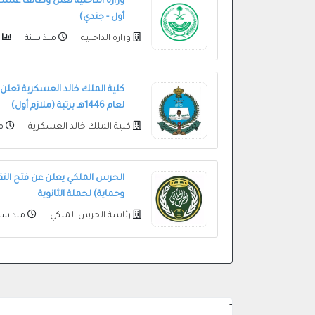
وزارة الداخلية تعلن وظائف عسكر
أول - جندي)
وزارة الداخلية
منذ سنة
51773
كلية الملك خالد العسكرية تعلن
لعام 1446هـ برتبة (ملازم أول)
كلية الملك خالد العسكرية
من
الحرس الملكي يعلن عن فتح التقد
وحماية) لحملة الثانوية
رئاسة الحرس الملكي
منذ سن
-