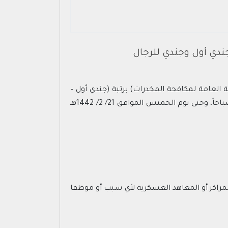
جندي أول وجندي للرجال
ة العامة لمكافحة المخدرات) برتبة (جندي أول –
جندي) رجال، وسوف يتم استقبال طلبات القبول خلال الفترة من يوم الأحد الموافق 17/ 2/ 1442هـ الساعة العاشرة صباحاً، وحتى يوم الخميس الموافق 21/ 2/ 1442هـ
لمراكز أو المعاهد العسكرية لأي سبب أو موظفا