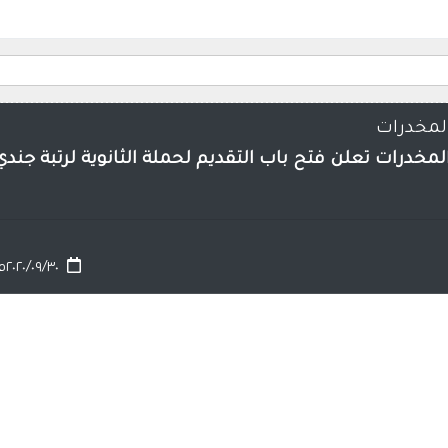
المخدرات
لمخدرات تعلن فتح باب التقديم لحملة الثانوية لرتبة جند
٢٠٢٠/٠٩/٣٠م