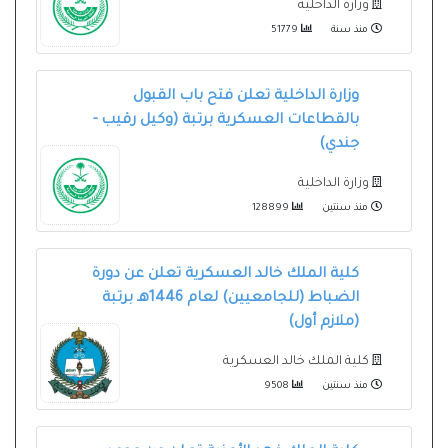
وزارة الداخلية
منذ سنة
51779
وزارة الداخلية تعلن فتح باب القبول
بالقطاعات العسكرية برتبة (وكيل رقيب -
جندي)
وزارة الداخلية
منذ سنتين
128899
كلية الملك خالد العسكرية تعلن عن دورة
الضباط (للجامعيين) لعام 1446هـ برتبة
(ملازم أول)
كلية الملك خالد العسكرية
منذ سنتين
9508