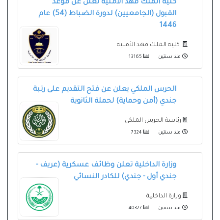
كلية الملك فهد الأمنية تعلن عن موعد
القبول (الجامعيين) لدورة الضباط (54) عام
1446
كلية الملك فهد الأمنية
منذ سنتين
13165
الحرس الملكي يعلن عن فتح التقديم على رتبة
جندي (أمن وحماية) لحملة الثانوية
رئاسة الحرس الملكي
منذ سنتين
7324
وزارة الداخلية تعلن وظائف عسكرية (عريف -
جندي أول - جندي) للكادر النسائي
وزارة الداخلية
منذ سنتين
40327